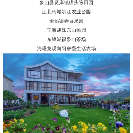
象山县贤庠镇碶头陈田园
江北慈城姚江农业公园
余姚梁弄百果园
宁海胡陈东山桃园
东钱湖福泉山茶场
海曙龙观向阳舍慢生活农场