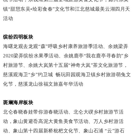
镇
“甜憩东吴•绘彩食春”文化节和江北慈城最美云湖四月天
活动
缤纷四明板块
海曙龙观去龙观
“森”呼吸乡村康养旅游季活动、余姚梁弄
2020梁弄缤纷水果季活动、余姚鹿亭“我在鹿亭寻春韵”乡
村旅游节、余姚大岚第十五届“神奇大岚”茶文化旅游节，
慈溪观海卫“乡”约卫城 畅玩田园观海卫镇乡村旅游萌兔文
化节，慈溪龙山徐福文旅嘉年华活动
斑斓海岸板块
北仑春晓春娃带你游春晓活动、北仑大碶乡村旅游节活
动，象山黄避岙高泥大黄鱼美食节活动、万人乡村游活
动、象山第十四届新桥枇杷文化节、象山石浦
“云”游石