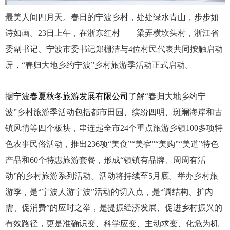
最美人间四月天。春日的宁波乡村，处处绿水青山，步步如
诗如画。
23日上午，在浙东红村——梁弄横坎头村，
浙江
省
委副书记、
宁波
市委书记郑栅洁与
4位村民代表共同按触启动
屏，“春归大地乡约宁波”乡村旅游季活动正式启动。
据
宁波春夏秋冬旅游发展有限公司了解
“春归大地乡约宁
波”乡村旅游季活动包括都市田园、缤纷四明、斑斓海岸和古
镇风情等四个板块，串连起全市24个重点旅游乡镇100多项特
色农事民俗活动，推出236项“美食”“美宿”“美购”“美道”特色
产品和60个特惠旅游套餐，形成“镇镇有品牌、周周有活
动”的乡村旅游系列活动。活动将持续至5月底。举办乡村旅
游季，是“宁波人游宁波”活动的切入点，是“调结构、扩内
需、促消费”的应时之举，是提振经济发展、促进乡村振兴的
有效路径，更是准确识变、科学应变、主动求变、化危为机