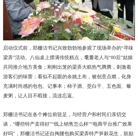
启动仪式前，郑栅洁
书记
兴致勃勃地参观了现场举办的
“寻味
梁弄”活动。八仙桌上摆满传统糕点，耄耋老人与“80后”姑娘
共同推介地方美食；刚刚出笼的梁弄大糕热气腾腾，刺激着
游客们的味蕾；看似不起眼的余姚土布，被创意点燃，化身
充满时尚感的包包、记事本；柿子酒、茭白干、五色面、藜
麦粥，让人目不暇接，流连忘返。
郑栅洁
书记
在各个摊位前驻足，与经营户和村民们亲切交
谈，
“哪些特产卖得好”“线上销售怎么样”“电商平台推广效果
好吗”，郑栅洁
书记
还自掏腰包购买梁弄特产笋麸花生，鼓励