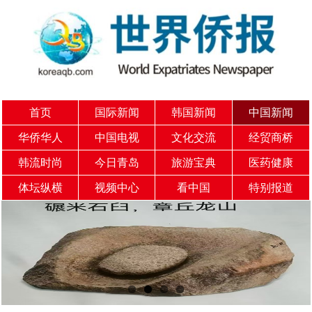
首页
国际新闻
韩国新闻
中国新闻
华侨华人
中国电视
文化交流
经贸商桥
韩流时尚
今日青岛
旅游宝典
医药健康
体坛纵横
视频中心
看中国
特别报道