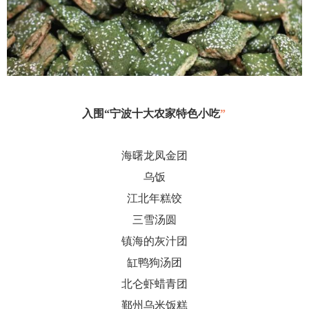
入围
“宁波十大农家特色小吃
”
海曙龙凤金团
乌饭
江北年糕饺
三雪汤圆
镇海的灰汁团
缸鸭狗汤团
北仑虾蜡青团
鄞州乌米饭糕