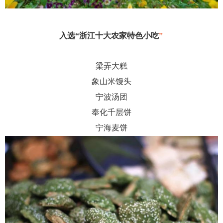
入选
“浙江十大农家特色小吃
”
梁弄大糕
象山米馒头
宁波汤团
奉化千层饼
宁海麦饼