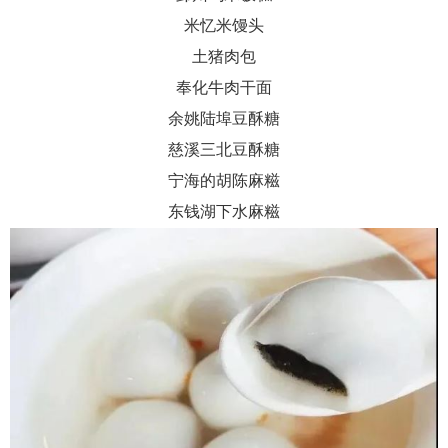
米忆米馒头
土猪肉包
奉化牛肉干面
余姚陆埠豆酥糖
慈溪三北豆酥糖
宁海的胡陈麻糍
东钱湖下水麻糍