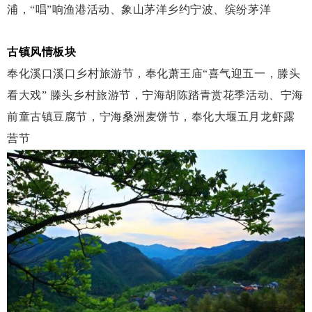
浦，“唱”响渔港活动、象山茅洋乡约宁波、缤纷茅洋
古镇风情板块
奉化溪口溪口乡村旅游节，奉化萧王庙
“喜气迎五一，滕头
看大戏” 滕头乡村旅游节，宁海胡陈踏青赏花季活动、宁海
前童古镇豆腐节，宁海桑洲麦饼节，奉化大堰五月龙虾露
营节