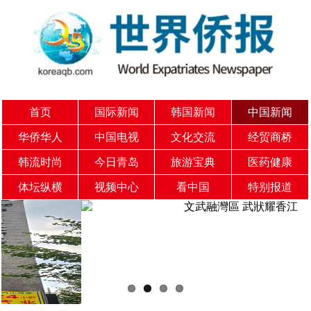
首页
国际新闻
韩国新闻
中国新闻
华侨华人
中国电视
文化交流
经贸商桥
韩流时尚
今日青岛
旅游宝典
医药健康
体坛纵横
视频中心
看中国
特别报道