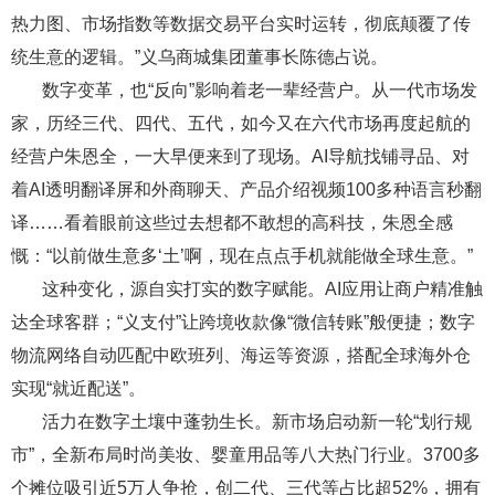
热力图、市场指数等数据交易平台实时运转，彻底颠覆了传
统生意的逻辑。”义乌商城集团董事长陈德占说。
数字变革，也“反向”影响着老一辈经营户。从一代市场发
家，历经三代、四代、五代，如今又在六代市场再度起航的
经营户朱恩全，一大早便来到了现场。AI导航找铺寻品、对
着AI透明翻译屏和外商聊天、产品介绍视频100多种语言秒翻
译……看着眼前这些过去想都不敢想的高科技，朱恩全感
慨：“以前做生意多‘土’啊，现在点点手机就能做全球生意。”
这种变化，源自实打实的数字赋能。AI应用让商户精准触
达全球客群；“义支付”让跨境收款像“微信转账”般便捷；数字
物流网络自动匹配中欧班列、海运等资源，搭配全球海外仓
实现“就近配送”。
活力在数字土壤中蓬勃生长。新市场启动新一轮“划行规
市”，全新布局时尚美妆、婴童用品等八大热门行业。3700多
个摊位吸引近5万人争抢，创二代、三代等占比超52%，拥有