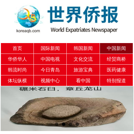
首页
国际新闻
韩国新闻
中国新闻
华侨华人
中国电视
文化交流
经贸商桥
韩流时尚
今日青岛
旅游宝典
医药健康
体坛纵横
视频中心
看中国
特别报道