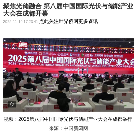
聚焦光储融合 第八届中国国际光伏与储能产业
大会在成都开幕
点此关注世界侨网更多资讯
2025-11-19 17:23:41
视频：2025第八届中国国际光伏与储能产业大会在成都举行
来源：中国新闻网