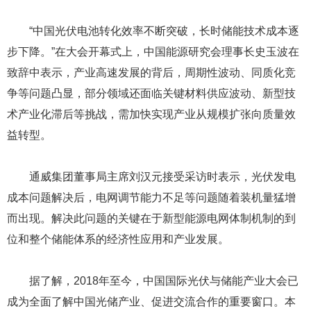
“中国光伏电池转化效率不断突破，长时储能技术成本逐
步下降。”在大会开幕式上，中国能源研究会理事长史玉波在
致辞中表示，产业高速发展的背后，周期性波动、同质化竞
争等问题凸显，部分领域还面临关键材料供应波动、新型技
术产业化滞后等挑战，需加快实现产业从规模扩张向质量效
益转型。
通威集团董事局主席刘汉元接受采访时表示，光伏发电
成本问题解决后，电网调节能力不足等问题随着装机量猛增
而出现。解决此问题的关键在于新型能源电网体制机制的到
位和整个储能体系的经济性应用和产业发展。
据了解，2018年至今，中国国际光伏与储能产业大会已
成为全面了解中国光储产业、促进交流合作的重要窗口。本