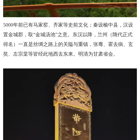
5000年前已有马家窑、齐家等史前文化；秦设榆中县，汉设
置金城
郡
，取
“金城汤池”之意。东汉以降，兰州（隋代正式
得名）一直是丝绸之路上的关隘与重镇，张骞、霍去病、玄
奘、左宗棠等皆经此地西去东来。明清为甘肃省会
。