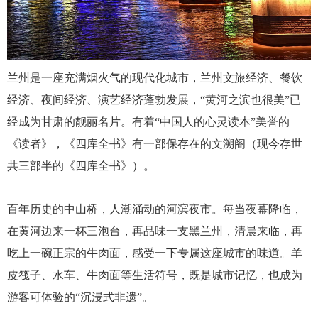
兰州是一座充满烟火气的现代化城市，
兰
州文旅经济、餐饮
经济、夜间经
济、演艺经济蓬勃发展，
“黄河之滨也很美”已
经成为甘肃的靓丽名片。有着“中国人的心灵读本”美誉的
《读者》，《四库全书》有一部保存在的文溯阁
（
现今存世
共三部半的《四库全书》
）。
百年历史的中山桥，人潮涌动的河滨夜市
。
每当夜幕降临，
在黄河边来一杯三泡台，再品味一支黑兰州，清晨来临，再
吃上一碗正宗的牛肉面，感受一下专属这座城市的味道。羊
皮筏子、水车、牛肉面等生活符号，既是城市记忆，也成为
游客可体验的
“沉浸式非遗”。