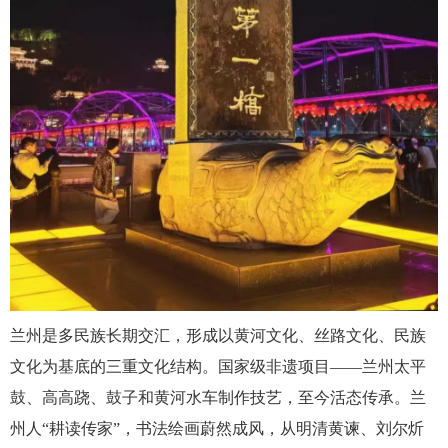
兰州是
多民族长期交
汇，形成以黄河文化、丝路文化、民
族
文化为
基底的三重文化结构。国家级非遗项目
——兰州太平
鼓、高高跷、鼓子和黄河水车制作技艺，至今活态传承。兰
州人“耕读传家”，书法绘画蔚然成风，从明清黄谏、刘尔炘