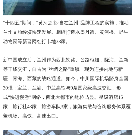
“十四五”期间，“黄河之都·自在兰州”品牌工程
的
实施，
推动
兰州
文旅经济快速发展。相继
打造水墨丹霞、黄河楼、野生
动物园等新晋网红打卡地
38家
。
新中国成立后，兰州
作为西北铁路、公路枢纽，陇海、兰新
等干线交汇，自古为
“丝绸之路”重镇，现为连接内地与新
疆、青海、西藏的战略通道。
如今，
中川国际机场跻身全国
30强；宝兰、兰渝、中兰高铁与9条国家级高速交汇，形
成“快进慢游”网络
，
西北大都市的地位凸显
。星级酒店
15
家、旅行社43家、旅游车队3家，旅游集散与咨询服务体系覆
盖机场、高铁、高速出口。