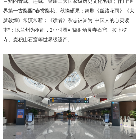
兰州的
青城、连城、金崖三大国家级历史文化名镇；什川
“世
界第一古梨园”春赏梨花、秋摘硕果
；
舞剧《丝路花雨》《大
梦敦煌》常演常新；《读者》杂志被誉为
“中国人的心灵读
本”
；
以兰州为枢纽，
2小时圈可辐射炳灵寺石窟、拉卜楞
寺、麦积山石窟等世界级遗产。