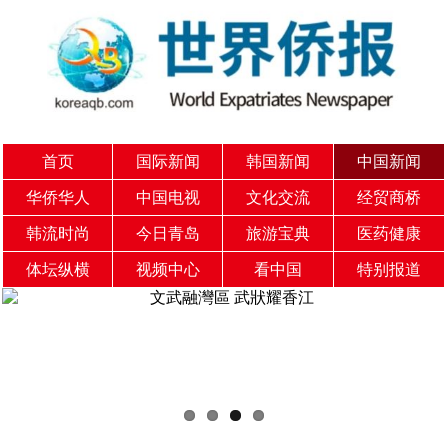
首页
国际新闻
韩国新闻
中国新闻
华侨华人
中国电视
文化交流
经贸商桥
韩流时尚
今日青岛
旅游宝典
医药健康
体坛纵横
视频中心
看中国
特别报道