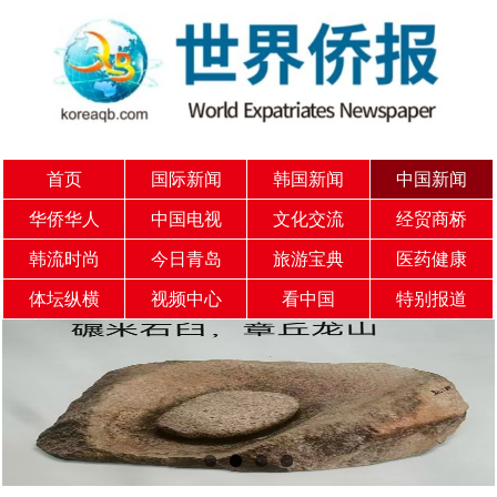
首页
国际新闻
韩国新闻
中国新闻
华侨华人
中国电视
文化交流
经贸商桥
韩流时尚
今日青岛
旅游宝典
医药健康
体坛纵横
视频中心
看中国
特别报道