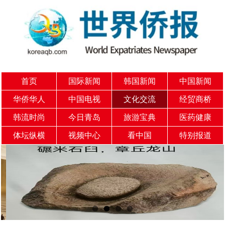
首页
国际新闻
韩国新闻
中国新闻
华侨华人
中国电视
文化交流
经贸商桥
韩流时尚
今日青岛
旅游宝典
医药健康
体坛纵横
视频中心
看中国
特别报道