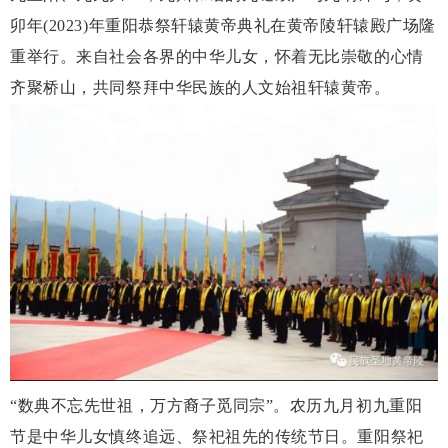
卯年(2023)年重阳恭祭轩辕黄帝典礼在黄帝陵轩辕殿广场隆
重举行。来自社会各界的中华儿女，怀着无比崇敬的心情
齐聚桥山，共同祭拜中华民族的人文始祖轩辕黄帝。
“数典不忘先世祖，万方裔子觅同宗”。农历九月初九重阳
节是中华儿女慎终追远、祭祀祖先的传统节日。重阳祭祀