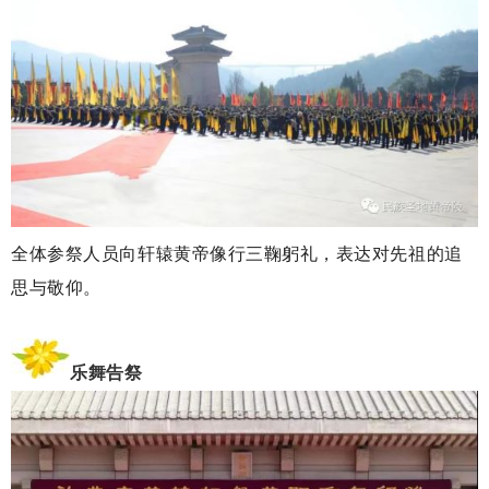
全体参祭人员向轩辕黄帝像行三鞠躬礼，表达对先祖的追
思与敬仰。
乐舞告祭