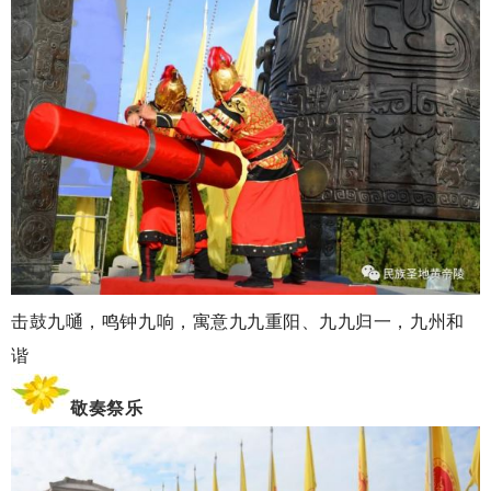
击鼓九嗵，鸣钟九响，寓意九九重阳、九九归一，九州和
谐
敬奏祭乐