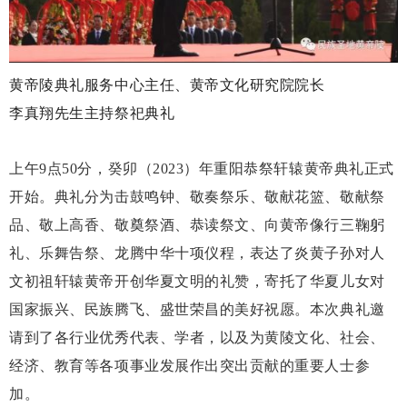
黄帝陵典礼服务中心主任、黄帝文化研究院院长
李真翔先生主持祭祀典礼
上午
9点50分，癸卯（2023）年重阳恭祭轩辕黄帝典礼正式
开始。典礼分为击鼓鸣钟、敬奏祭乐、敬献花篮、敬献祭
品、敬上高香、敬奠祭酒、恭读祭文、向黄帝像行三鞠躬
礼、乐舞告祭、龙腾中华十项仪程，表达了炎黄子孙对人
文初祖轩辕黄帝开创华夏文明的礼赞，寄托了华夏儿女对
国家振兴、民族腾飞、盛世荣昌的美好祝愿。本次典礼邀
请到了各行业优秀代表、学者，以及为黄陵文化、社会、
经济、教育等各项事业发展作出突出贡献的重要人士参
加。