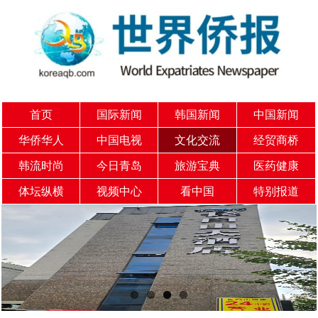
首页
国际新闻
韩国新闻
中国新闻
华侨华人
中国电视
文化交流
经贸商桥
韩流时尚
今日青岛
旅游宝典
医药健康
体坛纵横
视频中心
看中国
特别报道