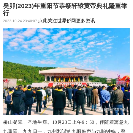
癸卯(2023)年重阳节恭祭轩辕黄帝典礼隆重举
行
点此关注世界侨网更多资讯
2023-10-24 23:40:07
桥山凝翠，圣地生辉。
10月23日上午9：50，伴随着寓意九
九重阳、九九归一，九州和谐的九嗵鼓声与九响钟鸣，癸