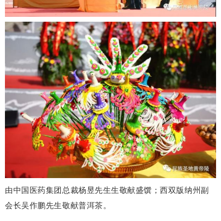
由中国医药集团总裁杨昱先生生敬献盛馔；西双版纳州副
会长吴作鹏先生敬献普洱茶。