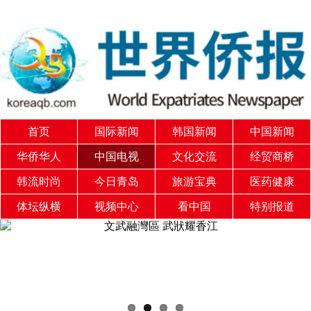
首页
国际新闻
韩国新闻
中国新闻
华侨华人
中国电视
文化交流
经贸商桥
韩流时尚
今日青岛
旅游宝典
医药健康
体坛纵横
视频中心
看中国
特别报道