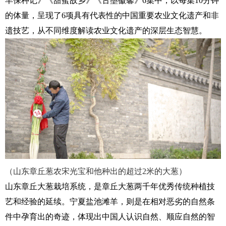
羊保种记》《甜蜜故乡》《古墨徽馨》6集中，以每集10分钟
的体量，呈现了6项具有代表性的中国重要农业文化遗产和非
遗技艺，从不同维度解读农业文化遗产的深层生态智慧。
（山东章丘葱农宋光宝和他种出的超过2米的大葱）
山东章丘大葱栽培系统，是章丘大葱两千年优秀传统种植技
艺和经验的延续。宁夏盐池滩羊，则是在相对恶劣的自然条
件中孕育出的奇迹，体现出中国人认识自然、顺应自然的智