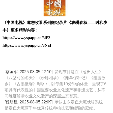
《中国电视》邀您收看系列微纪录片
《农耕春秋——时和岁
丰》
更多精彩内容：
https://www.yspapp.cn/3lF2
https://www.yspapp.cn/3NaI
[蔡国军
2025-08-05 22:10
]
发现节目是在《葱田人生》
《八岔村的冬天》《粉脉相承》《滩羊保种记》《甜蜜故
乡》《古墨徽馨》6集中，以每集10分钟的体量，呈现了6
项具有代表性的中国重要农业文化遗产和非遗技艺，从不
同维度解读农业文化遗产的深层生态智慧。
[程明显
2025-08-05 22:09
]
承认山东章丘大葱栽培系统，
是章丘大葱两千年优秀传统种植技艺和经验的延续。