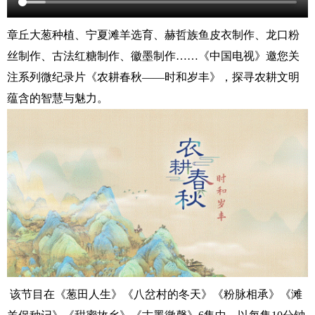
章丘大葱种植、宁夏滩羊选育、赫哲族鱼皮衣制作、龙口粉
丝制作、古法红糖制作、徽墨制作……《中国电视》邀您关
注系列微纪录片《农耕春秋——时和岁丰》，探寻农耕文明
蕴含的智慧与魅力。
该节目在《葱田人生》《八岔村的冬天》《粉脉相承》《滩