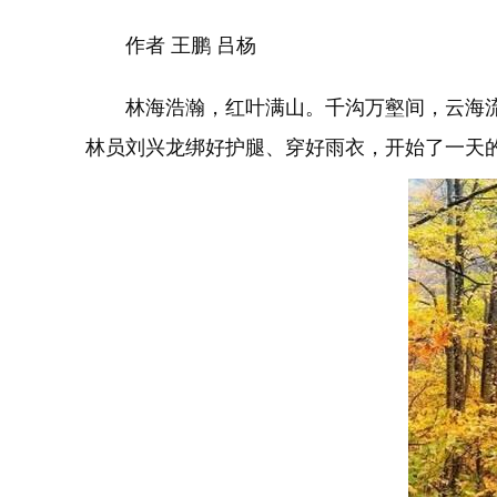
作者 王鹏 吕杨
林海浩瀚，红叶满山。千沟万壑间，云海流
林员刘兴龙绑好护腿、穿好雨衣，开始了一天的