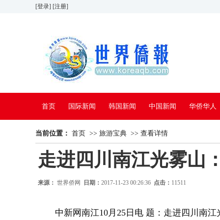
[登录]
[注册]
首页
国际新闻
韩国新闻
中国新闻
华侨华人
当前位置：
看中国
首页
特别报道
>>
旅游宝典
>>
查看详情
走进四川南江光雾山：
来源：
世界侨网
日期：
2017-11-23 00:26:36
点击：
11511
中新网南江10月25日电 题：走进四川南江