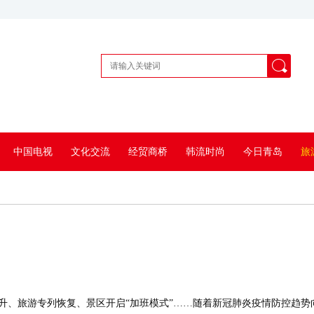
中国电视
文化交流
经贸商桥
韩流时尚
今日青岛
旅
幅回升、旅游专列恢复、景区开启“加班模式”……随着新冠肺炎疫情防控趋