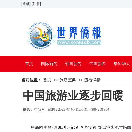
[登录]
[注册]
首页
国际新闻
韩国新闻
中国新闻
华侨华人
当前位置：
看中国
首页
特别报道
>>
旅游宝典
>>
查看详情
中国旅游业逐步回暖
来源：
中新网
日期：
2022-07-09 11:05:31
点击：
38350
中新网
南昌7月8日电 (记者 李韵涵)机场出港客流大