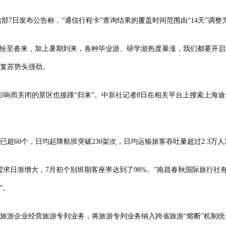
7日发布公告称，“通信行程卡”查询结果的覆盖时间范围由“14天”调整为
至沓来，加上暑期到来，各种毕业游、研学游热度暴涨，我们都要开启‘
旅复苏势头强劲。
响而关闭的景区也接踵“归来”。
中新社
记者8日在相关平台上搜索上海迪
60个，日均起降航班突破230架次，日均运输旅客吞吐量超过2.3万人
日渐增大，7月初个别班期客座率达到了98%。”南昌春秋国际旅行社
”。
游企业经营旅游专列业务，将旅游专列业务纳入跨省旅游“熔断”机制统