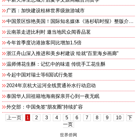
广西：加快建设桂林世界级旅游城市
中国景区惊艳美国！国际知名媒体《洛杉矶时报》整版介绍瑞山
云南茶走进比利时 邀当地民众闻香品茗
今年首季度访港旅客同比增加1.5倍
浙江舟山深入推进和美乡村建设 绘就“百里海乡画廊”
温师傅花生酥：记忆中的味道 传统手工花生酥
今起中国对瑞士等6国试行免签
2024年京杭大运河全线贯通补水行动启动
泰国华人回祖籍地海南探亲开心到一夜无眠
外交部：中国免签“朋友圈”持续扩容
上一页
1
2
3
4
5
6
7
8
9
10
下
一页
世界侨网