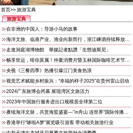
首页
>>
旅游宝典
旅游宝典
在非洲的中国人：导游小马的故事
海洋文旅、临港产业、渔业向新而行，浙江嵊泗持续释放蓝色动能
走進洞庭湖博物館 華媒記者點讚「生態迪斯尼」
畅享世运，啡你莫属！仲夏消费月暨玉林国际咖啡艺术节解锁武侯新玩法
央视《三餐四季》热播引爆江门美食热浪
视觉艺术赋能乡村振兴：“幸福的样子2025”在贵州雷山启动
2024广东旅博会闭幕 展现湾区文旅活力
2023年中国旅行服务进出口规模居全球第二位
赓续海洋文脉，共赏海蜇盛宴—"in舟山 连世界”国际传播活动在岱山举行
香港举行“哆啦A梦”展览吸引游客 带动相关旅游行业
中新天津生态城开启夏季文旅商融合消费季