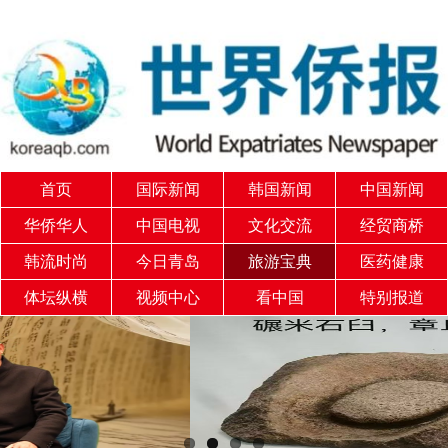
首页
国际新闻
韩国新闻
中国新闻
华侨华人
中国电视
文化交流
经贸商桥
韩流时尚
今日青岛
旅游宝典
医药健康
体坛纵横
视频中心
看中国
特别报道