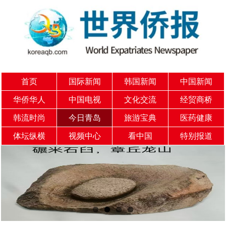
首页
国际新闻
韩国新闻
中国新闻
华侨华人
中国电视
文化交流
经贸商桥
韩流时尚
今日青岛
旅游宝典
医药健康
体坛纵横
视频中心
看中国
特别报道