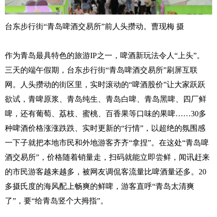
台东步行街“青岛啤酒交易所”前人头攒动。曹现梅 摄
作为青岛最具特色的旅游IP之一，啤酒新玩法令人“上头”。
三天的端午假期，台东步行街“青岛啤酒交易所”刷屏互联
网。人头攒动的街区里，实时滚动的“啤酒股价”让大家跃跃
欲试，青啤原浆、青岛纯生、青岛白啤、青岛黑啤、四厂鲜
啤，还有葡萄、荔枝、蜜桃、百香果等口味的果啤……30多
种啤酒价格涨涨跌跌、实时更新的“行情”，以超绝的氛围感
一下子就把本地市民和外地游客齐齐“拿捏”。在这处“青岛啤
酒交易所”，价格随着销量走，扫码就能立即尝鲜，闻讯赶来
的市民游客越来越多，被网友调侃客流量比啤酒量还多。20
多摄氏度的海风配上畅爽的鲜啤，游客直呼“青岛太清爽
了”，要“给青岛竖个大拇指”。