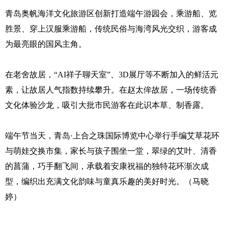
青岛奥帆海洋文化旅游区创新打造端午游园会，乘游船、览
胜景、穿上汉服乘游船，传统民俗与海湾风光交织，游客成
为最亮眼的国风主角。
在老舍故居，“AI祥子聊天室”、3D展厅等不断加入的鲜活元
素，让故居人气指数持续攀升。在赵太侔故居，一场传统香
文化体验沙龙，吸引大批市民游客在此识本草、制香露。
端午节当天，青岛·上合之珠国际博览中心举行手编艾草花环
与萌娃交换市集，家长与孩子围坐一堂，翠绿的艾叶、清香
的菖蒲，巧手翻飞间，承载着安康祝福的独特花环渐次成
型，编织出充满文化韵味与童真乐趣的美好时光。（马晓
婷）