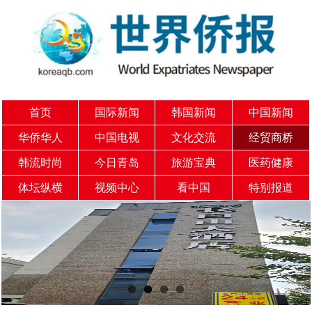
首页
国际新闻
韩国新闻
中国新闻
华侨华人
中国电视
文化交流
经贸商桥
韩流时尚
今日青岛
旅游宝典
医药健康
体坛纵横
视频中心
看中国
特别报道