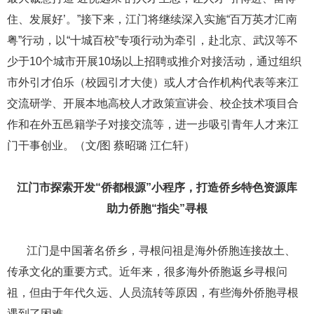
住、发展好’。”接下来，江门将继续深入实施“百万英才汇南
粤”行动，以“十城百校”专项行动为牵引，赴北京、武汉等不
少于10个城市开展10场以上招聘或推介对接活动，通过组织
市外引才伯乐（校园引才大使）或人才合作机构代表等来江
交流研学、开展本地高校人才政策宣讲会、校企技术项目合
作和在外五邑籍学子对接交流等，进一步吸引青年人才来江
门干事创业。（文/图 蔡昭璐 江仁轩）
江门市探索开发“侨都根源”小程序，打造侨乡特色资源库
助力侨胞“指尖”寻根
​​​​​​​ ​​​​​​​江门是中国著名侨乡，寻根问祖是海外侨胞连接故土、
传承文化的重要方式。近年来，很多海外侨胞返乡寻根问
祖，但由于年代久远、人员流转等原因，有些海外侨胞寻根
遇到了困难。