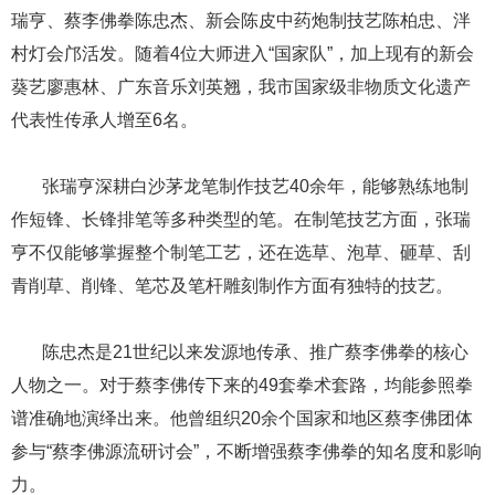
瑞亨、蔡李佛拳陈忠杰、新会陈皮中药炮制技艺陈柏忠、泮
村灯会邝活发。随着4位大师进入“国家队”，加上现有的新会
葵艺廖惠林、广东音乐刘英翘，我市国家级非物质文化遗产
代表性传承人增至6名。
​​​​​​​ ​​​​​​​张瑞亨深耕白沙茅龙笔制作技艺40余年，能够熟练地制
作短锋、长锋排笔等多种类型的笔。在制笔技艺方面，张瑞
亨不仅能够掌握整个制笔工艺，还在选草、泡草、砸草、刮
青削草、削锋、笔芯及笔杆雕刻制作方面有独特的技艺。
​​​​​​​ ​​​​​​​陈忠杰是21世纪以来发源地传承、推广蔡李佛拳的核心
人物之一。对于蔡李佛传下来的49套拳术套路，均能参照拳
谱准确地演绎出来。他曾组织20余个国家和地区蔡李佛团体
参与“蔡李佛源流研讨会”，不断增强蔡李佛拳的知名度和影响
力。