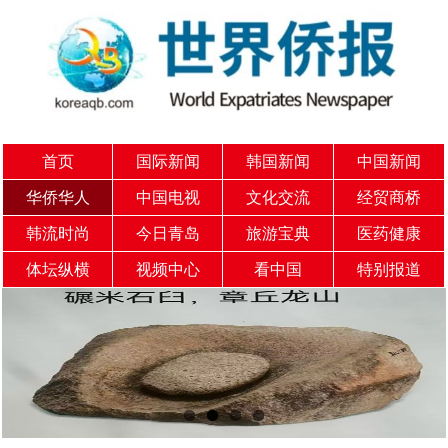
首页
国际新闻
韩国新闻
中国新闻
华侨华人
中国电视
文化交流
经贸商桥
韩流时尚
今日青岛
旅游宝典
医药健康
体坛纵横
视频中心
看中国
特别报道