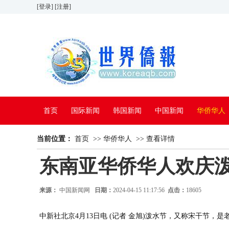
[登录]
[注册]
首页
国际新闻
韩国新闻
中国新闻
华侨华人
当前位置：
看中国
首页
特别报道
>>
华侨华人
>>
查看详情
东南亚华侨华人欢庆泼
来源：
中国新闻网
日期：
2024-04-15 11:17:56
点击：
18605
中新社北京4月13日电 (记者 金旭)泼水节，又称宋干节