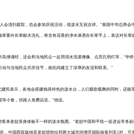
家人会清扫庭院，也会参加庆祝活动，借泼水互祝吉祥。”泰国中华总商会
晚辈要向长辈献水洗礼，将含有花香的净水淋洒在长辈手上，表达对长辈
听高僧诵经，还会和当地民众一起用清水洗濯佛像、点亮孔明灯等，“华
行动与当地民众共庆佳节，彼此间建立了深厚的友谊和联系。”
尤建民表示，各地会搭建独具特色的泼水台，人们载歌载舞的同时，还能
圆等小食，供路人免费品尝。”他说。
中国游客来老挝亲身体验不一样的泼水氛围。”老挝中国和平统一促进会常务
消息，中国西双版纳至老挝琅勃拉邦两大城市间增开国际旅客列车1对，可