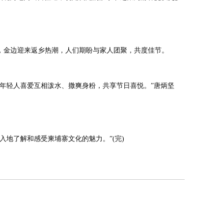
，金边迎来返乡热潮，人们期盼与家人团聚，共度佳节。
年轻人喜爱互相泼水、撒爽身粉，共享节日喜悦。”唐炳坚
地了解和感受柬埔寨文化的魅力。”(完)