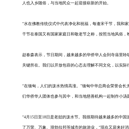
人也入乡随俗，与当地民众一起迎接崭新的开始。
“水在佛教传统仪式中代表净化和祝福，每逢宋干节，我和
干节在泰国又有国家家庭日和敬老节之称，按照当地风俗，
赵春森表示，节日期间，越来越多的华侨华人会到寺庙里聆
关键所在。我们以开放包容的心态去理解不同文化，以实际
“在缅甸，人们的泼水热情高涨。”缅甸中华总商会荣誉会长
们华侨华人团体也参与其中，和当地慈善机构一起制作小汤
“4月15日至18日是老挝的泼水节。我很期待越来越多的
了万荣、万象、琅勃拉邦等城市的旅游业，“现在又迎来好